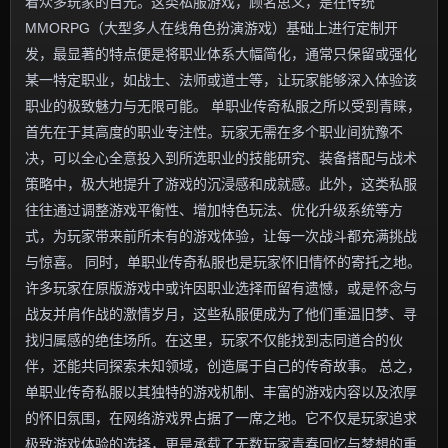
着众多玩家的目光。这类私服游戏，顾名思义，是在传统
MMORPG（大型多人在线角色扮演游戏）基础上进行定制开
发，最显著的特点便是将职业体系大幅简化，通常只保留或强化
某一特定职业，如战士、法师或道士等，让玩家能够深入体验该
职业的极致魅力与无限可能。 单职业传奇私服之所以受到青睐，
首先在于其高度的职业专注性。玩家无需在多个职业间犹豫不
决，可以全心全意投入到所选职业的技能研究、装备搭配与战术
策略中，极大地提升了游戏的沉浸感和成就感。此外，这类私服
往往通过调整游戏平衡性、增加特色玩法、优化升级系统等方
式，为玩家带来前所未有的游戏体验，让每一次战斗都充满挑战
与惊喜。 同时，单职业传奇私服也是玩家怀旧情怀的寄托之地。
许多玩家在原版游戏中或许因职业选择而留有遗憾，或是怀念与
战友并肩作战的激情岁月，这些私服便成为了他们重温旧梦、寻
找归属感的绝佳场所。在这里，玩家不仅能找到志同道合的伙
伴，还能共同探索未知领域，创造属于自己的传奇故事。 总之，
单职业传奇私服以其独特的游戏机制、丰富的游戏内容以及浓厚
的怀旧氛围，在网络游戏界占据了一席之地。它不仅是玩家追求
极致游戏体验的选择，更是承载了无数玩家青春回忆与梦想的重