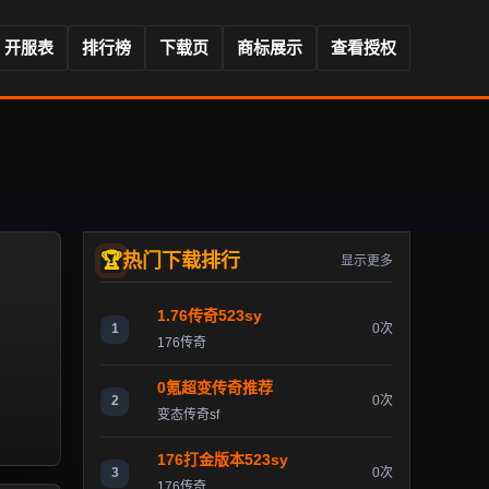
开服表
排行榜
下载页
商标展示
查看授权
热门下载排行
显示更多
1.76传奇523sy
1
0次
176传奇
0氪超变传奇推荐
2
0次
变态传奇sf
176打金版本523sy
3
0次
176传奇