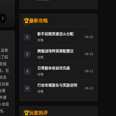
最新攻略
新手前期资源怎么分配
1
06-16
攻略
。这类
跨服战场阵容搭配建议
2
06-15
来了前
攻略
定组
日常副本收益优先级
性。在
3
06-12
攻略
合击
让玩家
行会攻城报名与奖励说明
4
06-13
化需
攻略
并遵
人信息
线。
玩家热评