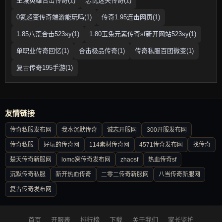
王城英雄合击传奇(1)
忘忧迷失传奇(1)
0氪超变传奇端游能玩吗(1)
传奇1.95连击网页(1)
1.85八荒合击523sy(1)
1.80玉兔元素传奇sf新开网站523sy(1)
单职业传奇回忆(1)
合击极品传奇(1)
传奇私服百团微变(1)
复古传奇195手游(1)
友情链接
传奇私服发布网
我本沉默传奇
诚志开服网
300开服发布网
传奇私服
好玩的传奇网
114素材传奇网
4571传奇发布网
找传奇
楚天传奇新服网
lomo窝传奇发布网
zhaosf
热血传奇sf
沉默传奇私服
新开热血传奇
二零二传奇新服网
八当传奇新服网
复古传奇发布网
首页
开服表
排行榜
下载
关于我们
家长监护