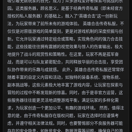
吸引着无数玩家的目光，成为了众多游戏爱好者探索与挑战的乐
园。这类服务器，顾名思义，是基于经典传奇私服（即未经官方
授权的私人服务器）的基础上，融入了“英雄合击”这一创新玩
法，为玩家带来了前所未有的游戏体验。 英雄合击传奇私服，不
仅仅是对原版游戏的简单复刻，更是对游戏机制的深度挖掘与创
新。它允许玩家通过特定组合或策略，实现角色间的强力合击技
能，这些技能往往拥有震撼的视觉效果与惊人的伤害输出，极大
地提升了战斗的观赏性和策略性。在这里，玩家不再是孤军奋
战，而是可以与队友紧密配合，共同释放华丽的合击技，享受团
队协作带来的乐趣与成就感。 此外，英雄合击传奇私服还常常伴
随着丰富的自定义内容和活动，如独特的装备系统、宠物系统、
副本挑战等，这些元素极大地丰富了游戏内容，让玩家在探索与
冒险的过程中不断发现新的惊喜。同时，由于是非官方运营，这
些服务器往往能更灵活地调整游戏平衡，满足玩家的多样化需
求，为玩家创造一个更加公平、有趣的游戏环境。 然而，值得注
意的是，由于传奇私服存在版权问题，玩家在选择时应谨慎考
虑，并遵守相关法律法规。同时，也要警惕部分不良服务器可能
存在的安全隐患，如账号安全、数据泄露等问题，确保自己的游