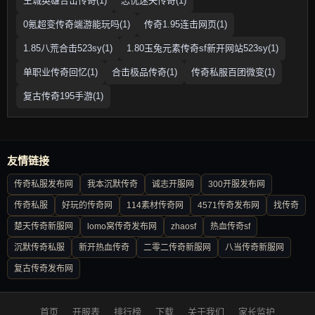
王城英雄合击传奇(1)
忘忧迷失传奇(1)
0氪超变传奇端游能玩吗(1)
传奇1.95连击网页(1)
1.85八荒合击523sy(1)
1.80玉兔元素传奇sf新开网站523sy(1)
单职业传奇回忆(1)
合击极品传奇(1)
传奇私服百团微变(1)
复古传奇195手游(1)
友情链接
传奇私服发布网
我本沉默传奇
诚志开服网
300开服发布网
传奇私服
好玩的传奇网
114素材传奇网
4571传奇发布网
找传奇
楚天传奇新服网
lomo窝传奇发布网
zhaosf
热血传奇sf
沉默传奇私服
新开热血传奇
二零二传奇新服网
八当传奇新服网
复古传奇发布网
首页
开服表
排行榜
下载
关于我们
家长监护