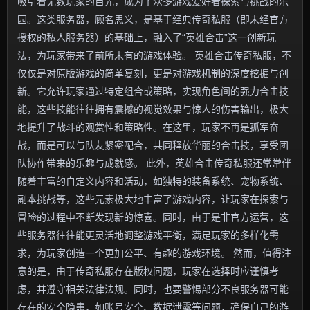
吸引着无数玩家的目光，成为了众多游戏爱好者探索与挑战的乐
园。这类服务器，顾名思义，是基于经典传奇私服（即未经官方
授权的私人服务器）的基础上，融入了“英雄合击”这一创新玩
法，为玩家带来了前所未有的游戏体验。 英雄合击传奇私服，不
仅仅是对原版游戏的简单复刻，更是对游戏机制的深度挖掘与创
新。它允许玩家通过特定组合或策略，实现角色间的强力合击技
能，这些技能往往拥有震撼的视觉效果与惊人的伤害输出，极大
地提升了战斗的观赏性和策略性。在这里，玩家不再是孤军奋
战，而是可以与队友紧密配合，共同释放华丽的合击技，享受团
队协作带来的乐趣与成就感。 此外，英雄合击传奇私服还常常伴
随着丰富的自定义内容和活动，如独特的装备系统、宠物系统、
副本挑战等，这些元素极大地丰富了游戏内容，让玩家在探索与
冒险的过程中不断发现新的惊喜。同时，由于是非官方运营，这
些服务器往往能更灵活地调整游戏平衡，满足玩家的多样化需
求，为玩家创造一个更加公平、有趣的游戏环境。 然而，值得注
意的是，由于传奇私服存在版权问题，玩家在选择时应谨慎考
虑，并遵守相关法律法规。同时，也要警惕部分不良服务器可能
存在的安全隐患，如账号安全、数据泄露等问题，确保自己的游