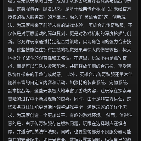
吸引着无数玩家的目光，成为了众多游戏爱好者探索与挑战的乐
园。这类服务器，顾名思义，是基于经典传奇私服（即未经官方
授权的私人服务器）的基础上，融入了“英雄合击”这一创新玩
法，为玩家带来了前所未有的游戏体验。 英雄合击传奇私服，不
仅仅是对原版游戏的简单复刻，更是对游戏机制的深度挖掘与创
新。它允许玩家通过特定组合或策略，实现角色间的强力合击技
能，这些技能往往拥有震撼的视觉效果与惊人的伤害输出，极大
地提升了战斗的观赏性和策略性。在这里，玩家不再是孤军奋
战，而是可以与队友紧密配合，共同释放华丽的合击技，享受团
队协作带来的乐趣与成就感。 此外，英雄合击传奇私服还常常伴
随着丰富的自定义内容和活动，如独特的装备系统、宠物系统、
副本挑战等，这些元素极大地丰富了游戏内容，让玩家在探索与
冒险的过程中不断发现新的惊喜。同时，由于是非官方运营，这
些服务器往往能更灵活地调整游戏平衡，满足玩家的多样化需
求，为玩家创造一个更加公平、有趣的游戏环境。 然而，值得注
意的是，由于传奇私服存在版权问题，玩家在选择时应谨慎考
虑，并遵守相关法律法规。同时，也要警惕部分不良服务器可能
存在的安全隐患，如账号安全、数据泄露等问题，确保自己的游