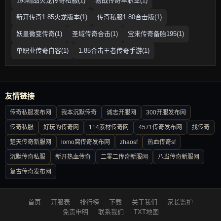
195精品火龙传奇私服(1)
易战传奇单职业(1)
新开传奇1.85火龙版本(1)
传奇私服1.80合击版(1)
妖皇微变传奇(1)
圣域传奇合击(1)
宝来传奇备胎195(1)
单职业传奇白客(1)
1.85合击王者传奇手游(1)
友情链接
传奇私服发布网
我本沉默传奇
诚志开服网
300开服发布网
传奇私服
好玩的传奇网
114素材传奇网
4571传奇发布网
找传奇
楚天传奇新服网
lomo窝传奇发布网
zhaosf
热血传奇sf
沉默传奇私服
新开热血传奇
二零二传奇新服网
八当传奇新服网
复古传奇发布网
首页
开服表
排行榜
下载
关于我们
家长监护
免责申明
联系我们
TXT地图