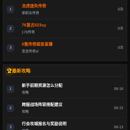
龙虎迷失传奇
1
0次
单职业传奇
76复古523sy
2
0次
176传奇
0氪传奇超变直播
3
0次
变态传奇sf
最新攻略
新手前期资源怎么分配
1
06-16
攻略
跨服战场阵容搭配建议
2
06-15
攻略
行会攻城报名与奖励说明
3
06-13