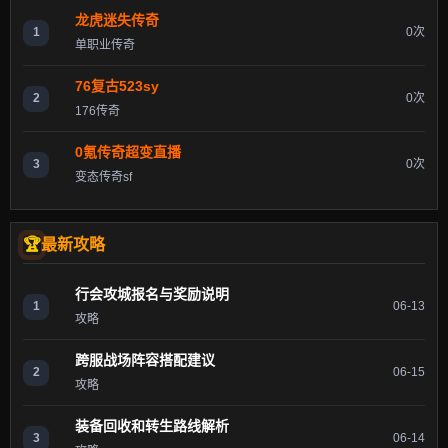
龙虎迷失传奇
1
0次
单职业传奇
76复古523sy
2
0次
176传奇
0氪传奇超变直播
3
0次
变态传奇sf
最新攻略
行会攻城报名与奖励说明
1
06-13
攻略
跨服战场阵容搭配建议
2
06-15
攻略
装备回收和转生路线解析
3
06-14