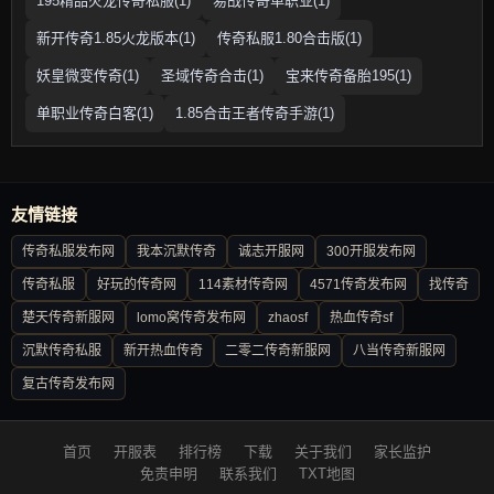
195精品火龙传奇私服(1)
易战传奇单职业(1)
新开传奇1.85火龙版本(1)
传奇私服1.80合击版(1)
妖皇微变传奇(1)
圣域传奇合击(1)
宝来传奇备胎195(1)
单职业传奇白客(1)
1.85合击王者传奇手游(1)
友情链接
传奇私服发布网
我本沉默传奇
诚志开服网
300开服发布网
传奇私服
好玩的传奇网
114素材传奇网
4571传奇发布网
找传奇
楚天传奇新服网
lomo窝传奇发布网
zhaosf
热血传奇sf
沉默传奇私服
新开热血传奇
二零二传奇新服网
八当传奇新服网
复古传奇发布网
首页
开服表
排行榜
下载
关于我们
家长监护
免责申明
联系我们
TXT地图