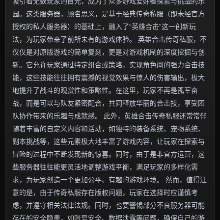
吸引着无数玩家的目光，成为了众多游戏爱好者探索与挑战的乐
园。这类服务器，顾名思义，是基于经典传奇私服（即未经官方
授权的私人服务器）的基础上，融入了“英雄合击”这一创新玩
法，为玩家带来了前所未有的游戏体验。 英雄合击传奇私服，不
仅仅是对原版游戏的简单复刻，更是对游戏机制的深度挖掘与创
新。它允许玩家通过特定组合或策略，实现角色间的强力合击技
能，这些技能往往拥有震撼的视觉效果与惊人的伤害输出，极大
地提升了战斗的观赏性和策略性。在这里，玩家不再是孤军奋
战，而是可以与队友紧密配合，共同释放华丽的合击技，享受团
队协作带来的乐趣与成就感。 此外，英雄合击传奇私服还常常伴
随着丰富的自定义内容和活动，如独特的装备系统、宠物系统、
副本挑战等，这些元素极大地丰富了游戏内容，让玩家在探索与
冒险的过程中不断发现新的惊喜。同时，由于是非官方运营，这
些服务器往往能更灵活地调整游戏平衡，满足玩家的多样化需
求，为玩家创造一个更加公平、有趣的游戏环境。 然而，值得注
意的是，由于传奇私服存在版权问题，玩家在选择时应谨慎考
虑，并遵守相关法律法规。同时，也要警惕部分不良服务器可能
存在的安全隐患，如账号安全、数据泄露等问题，确保自己的游