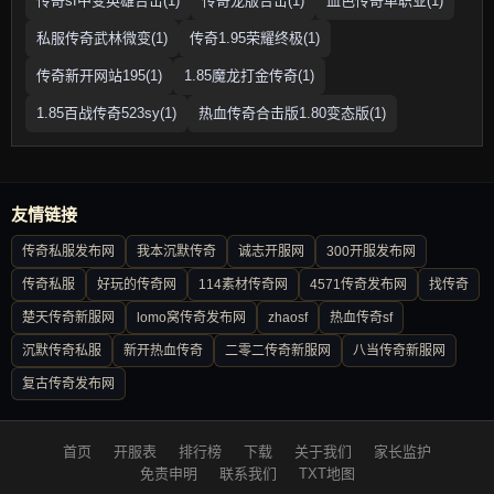
传奇sf中变英雄合击(1)
传奇龙版合击(1)
血色传奇单职业(1)
私服传奇武林微变(1)
传奇1.95荣耀终极(1)
传奇新开网站195(1)
1.85魔龙打金传奇(1)
1.85百战传奇523sy(1)
热血传奇合击版1.80变态版(1)
友情链接
传奇私服发布网
我本沉默传奇
诚志开服网
300开服发布网
传奇私服
好玩的传奇网
114素材传奇网
4571传奇发布网
找传奇
楚天传奇新服网
lomo窝传奇发布网
zhaosf
热血传奇sf
沉默传奇私服
新开热血传奇
二零二传奇新服网
八当传奇新服网
复古传奇发布网
首页
开服表
排行榜
下载
关于我们
家长监护
免责申明
联系我们
TXT地图