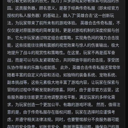
吸引着无数玩家的目光，成为了众多游戏爱好者探索与挑战的乐
园。这类服务器，顾名思义，是基于经典传奇私服（即未经官方
授权的私人服务器）的基础上，融入了“英雄合击”这一创新玩
法，为玩家带来了前所未有的游戏体验。 英雄合击传奇私服，不
仅仅是对原版游戏的简单复刻，更是对游戏机制的深度挖掘与创
新。它允许玩家通过特定组合或策略，实现角色间的强力合击技
能，这些技能往往拥有震撼的视觉效果与惊人的伤害输出，极大
地提升了战斗的观赏性和策略性。在这里，玩家不再是孤军奋
战，而是可以与队友紧密配合，共同释放华丽的合击技，享受团
队协作带来的乐趣与成就感。 此外，英雄合击传奇私服还常常伴
随着丰富的自定义内容和活动，如独特的装备系统、宠物系统、
副本挑战等，这些元素极大地丰富了游戏内容，让玩家在探索与
冒险的过程中不断发现新的惊喜。同时，由于是非官方运营，这
些服务器往往能更灵活地调整游戏平衡，满足玩家的多样化需
求，为玩家创造一个更加公平、有趣的游戏环境。 然而，值得注
意的是，由于传奇私服存在版权问题，玩家在选择时应谨慎考
虑，并遵守相关法律法规。同时，也要警惕部分不良服务器可能
存在的安全隐患，如账号安全、数据泄露等问题，确保自己的游