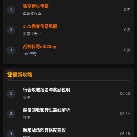
微变迷失传奇
1
0次
单职业传奇
1.73微变传奇私服
2
0次
变态传奇sf
战神传奇sf523sy
3
0次
180传奇
最新攻略
行会攻城报名与奖励说明
1
06-13
攻略
装备回收和转生路线解析
2
06-14
攻略
跨服战场阵容搭配建议
3
06-15