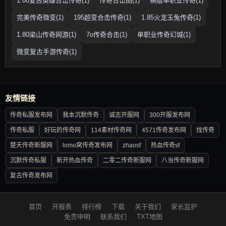
1.80复古英雄合击传奇(1)
传奇合击图(1)
横版单职业传奇(1)
完美传奇微变(1)
195超变合击传奇(1)
1.85火龙玉兔传奇(1)
1.80梁山传奇网游(1)
7o传奇合击(1)
单职业传奇幻城(1)
微变复古手游传奇(1)
友情链接
传奇私服发布网
我本沉默传奇
诚志开服网
300开服发布网
传奇私服
好玩的传奇网
114素材传奇网
4571传奇发布网
找传奇
楚天传奇新服网
lomo窝传奇发布网
zhaosf
热血传奇sf
沉默传奇私服
新开热血传奇
二零二传奇新服网
八当传奇新服网
复古传奇发布网
首页
开服表
排行榜
下载
关于我们
家长监护
免责申明
联系我们
TXT地图