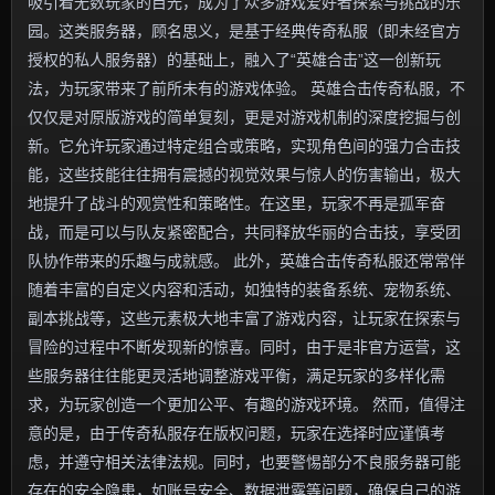
吸引着无数玩家的目光，成为了众多游戏爱好者探索与挑战的乐
园。这类服务器，顾名思义，是基于经典传奇私服（即未经官方
授权的私人服务器）的基础上，融入了“英雄合击”这一创新玩
法，为玩家带来了前所未有的游戏体验。 英雄合击传奇私服，不
仅仅是对原版游戏的简单复刻，更是对游戏机制的深度挖掘与创
新。它允许玩家通过特定组合或策略，实现角色间的强力合击技
能，这些技能往往拥有震撼的视觉效果与惊人的伤害输出，极大
地提升了战斗的观赏性和策略性。在这里，玩家不再是孤军奋
战，而是可以与队友紧密配合，共同释放华丽的合击技，享受团
队协作带来的乐趣与成就感。 此外，英雄合击传奇私服还常常伴
随着丰富的自定义内容和活动，如独特的装备系统、宠物系统、
副本挑战等，这些元素极大地丰富了游戏内容，让玩家在探索与
冒险的过程中不断发现新的惊喜。同时，由于是非官方运营，这
些服务器往往能更灵活地调整游戏平衡，满足玩家的多样化需
求，为玩家创造一个更加公平、有趣的游戏环境。 然而，值得注
意的是，由于传奇私服存在版权问题，玩家在选择时应谨慎考
虑，并遵守相关法律法规。同时，也要警惕部分不良服务器可能
存在的安全隐患，如账号安全、数据泄露等问题，确保自己的游