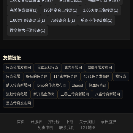
1.80复古英雄合击传奇(1)
传奇合击图(1)
横版单职业传奇(1)
完美传奇微变(1)
195超变合击传奇(1)
1.85火龙玉兔传奇(1)
1.80梁山传奇网游(1)
7o传奇合击(1)
单职业传奇幻城(1)
微变复古手游传奇(1)
友情链接
传奇私服发布网
我本沉默传奇
诚志开服网
300开服发布网
传奇私服
好玩的传奇网
114素材传奇网
4571传奇发布网
找传奇
楚天传奇新服网
lomo窝传奇发布网
zhaosf
热血传奇sf
沉默传奇私服
新开热血传奇
二零二传奇新服网
八当传奇新服网
复古传奇发布网
首页
开服表
排行榜
下载
关于我们
家长监护
免责申明
联系我们
TXT地图