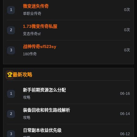
微变迷失传奇
1
0次
单职业传奇
1.73微变传奇私服
2
0次
变态传奇sf
战神传奇sf523sy
3
0次
180传奇
最新攻略
新手前期资源怎么分配
1
06-16
攻略
装备回收和转生路线解析
2
06-14
攻略
日常副本收益优先级
3
06-12