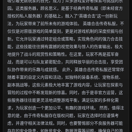
吸引着无数玩家的目光，成为了众多游戏爱好者探索与挑战的乐
园。这类服务器，顾名思义，是基于经典传奇私服（即未经官方
授权的私人服务器）的基础上，融入了“英雄合击”这一创新玩
法，为玩家带来了前所未有的游戏体验。 英雄合击传奇私服，不
仅仅是对原版游戏的简单复刻，更是对游戏机制的深度挖掘与创
新。它允许玩家通过特定组合或策略，实现角色间的强力合击技
能，这些技能往往拥有震撼的视觉效果与惊人的伤害输出，极大
地提升了战斗的观赏性和策略性。在这里，玩家不再是孤军奋
战，而是可以与队友紧密配合，共同释放华丽的合击技，享受团
队协作带来的乐趣与成就感。 此外，英雄合击传奇私服还常常伴
随着丰富的自定义内容和活动，如独特的装备系统、宠物系统、
副本挑战等，这些元素极大地丰富了游戏内容，让玩家在探索与
冒险的过程中不断发现新的惊喜。同时，由于是非官方运营，这
些服务器往往能更灵活地调整游戏平衡，满足玩家的多样化需
求，为玩家创造一个更加公平、有趣的游戏环境。 然而，值得注
意的是，由于传奇私服存在版权问题，玩家在选择时应谨慎考
虑，并遵守相关法律法规。同时，也要警惕部分不良服务器可能
存在的安全隐患，如账号安全、数据泄露等问题，确保自己的游