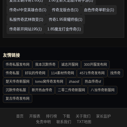
复古王朝传奇1.85(1)
1.80全新火龙版传奇手游(1)
传奇sf中变英雄合击(1)
传奇龙版合击(1)
血色传奇单职业(1)
私服传奇武林微变(1)
传奇1.95荣耀终极(1)
传奇新开网站195(1)
1.85魔龙打金传奇(1)
友情链接
传奇私服发布网
我本沉默传奇
诚志开服网
300开服发布网
传奇私服
好玩的传奇网
114素材传奇网
4571传奇发布网
找传奇
楚天传奇新服网
lomo窝传奇发布网
zhaosf
热血传奇sf
沉默传奇私服
新开热血传奇
二零二传奇新服网
八当传奇新服网
复古传奇发布网
首页
开服表
排行榜
下载
关于我们
家长监护
免责申明
联系我们
TXT地图