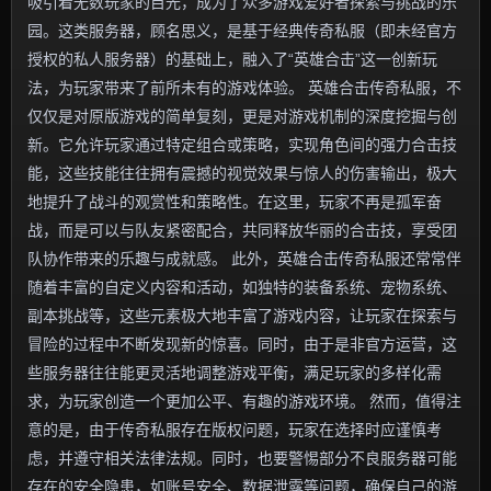
吸引着无数玩家的目光，成为了众多游戏爱好者探索与挑战的乐
园。这类服务器，顾名思义，是基于经典传奇私服（即未经官方
授权的私人服务器）的基础上，融入了“英雄合击”这一创新玩
法，为玩家带来了前所未有的游戏体验。 英雄合击传奇私服，不
仅仅是对原版游戏的简单复刻，更是对游戏机制的深度挖掘与创
新。它允许玩家通过特定组合或策略，实现角色间的强力合击技
能，这些技能往往拥有震撼的视觉效果与惊人的伤害输出，极大
地提升了战斗的观赏性和策略性。在这里，玩家不再是孤军奋
战，而是可以与队友紧密配合，共同释放华丽的合击技，享受团
队协作带来的乐趣与成就感。 此外，英雄合击传奇私服还常常伴
随着丰富的自定义内容和活动，如独特的装备系统、宠物系统、
副本挑战等，这些元素极大地丰富了游戏内容，让玩家在探索与
冒险的过程中不断发现新的惊喜。同时，由于是非官方运营，这
些服务器往往能更灵活地调整游戏平衡，满足玩家的多样化需
求，为玩家创造一个更加公平、有趣的游戏环境。 然而，值得注
意的是，由于传奇私服存在版权问题，玩家在选择时应谨慎考
虑，并遵守相关法律法规。同时，也要警惕部分不良服务器可能
存在的安全隐患，如账号安全、数据泄露等问题，确保自己的游