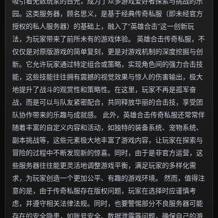
吸引着无数玩家的目光，成为了众多游戏爱好者探索与挑战的乐
园。这类服务器，顾名思义，是基于经典传奇私服（即未经官方
授权的私人服务器）的基础上，融入了“英雄合击”这一创新玩
法，为玩家带来了前所未有的游戏体验。 英雄合击传奇私服，不
仅仅是对原版游戏的简单复刻，更是对游戏机制的深度挖掘与创
新。它允许玩家通过特定组合或策略，实现角色间的强力合击技
能，这些技能往往拥有震撼的视觉效果与惊人的伤害输出，极大
地提升了战斗的观赏性和策略性。在这里，玩家不再是孤军奋
战，而是可以与队友紧密配合，共同释放华丽的合击技，享受团
队协作带来的乐趣与成就感。 此外，英雄合击传奇私服还常常伴
随着丰富的自定义内容和活动，如独特的装备系统、宠物系统、
副本挑战等，这些元素极大地丰富了游戏内容，让玩家在探索与
冒险的过程中不断发现新的惊喜。同时，由于是非官方运营，这
些服务器往往能更灵活地调整游戏平衡，满足玩家的多样化需
求，为玩家创造一个更加公平、有趣的游戏环境。 然而，值得注
意的是，由于传奇私服存在版权问题，玩家在选择时应谨慎考
虑，并遵守相关法律法规。同时，也要警惕部分不良服务器可能
存在的安全隐患，如账号安全、数据泄露等问题，确保自己的游