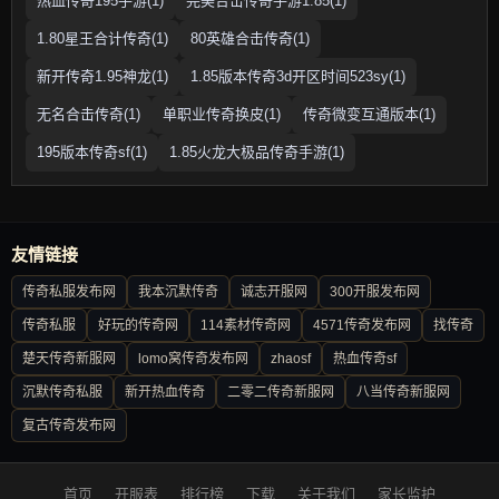
热血传奇195手游(1)
完美合击传奇手游1.85(1)
1.80星王合计传奇(1)
80英雄合击传奇(1)
新开传奇1.95神龙(1)
1.85版本传奇3d开区时间523sy(1)
无名合击传奇(1)
单职业传奇换皮(1)
传奇微变互通版本(1)
195版本传奇sf(1)
1.85火龙大极品传奇手游(1)
友情链接
传奇私服发布网
我本沉默传奇
诚志开服网
300开服发布网
传奇私服
好玩的传奇网
114素材传奇网
4571传奇发布网
找传奇
楚天传奇新服网
lomo窝传奇发布网
zhaosf
热血传奇sf
沉默传奇私服
新开热血传奇
二零二传奇新服网
八当传奇新服网
复古传奇发布网
首页
开服表
排行榜
下载
关于我们
家长监护