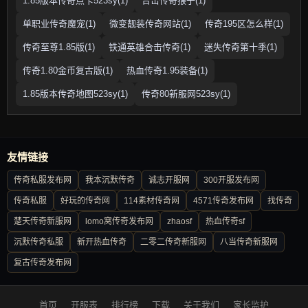
1.85版本传奇点卡523sy(1)
合击传奇猴子(1)
单职业传奇魔宠(1)
微变靓装传奇网站(1)
传奇195区怎么样(1)
传奇至尊1.85版(1)
铁通英雄合击传奇(1)
迷失传奇第十季(1)
传奇1.80金币复古版(1)
热血传奇1.95装备(1)
1.85版本传奇地图523sy(1)
传奇80新服网523sy(1)
友情链接
传奇私服发布网
我本沉默传奇
诚志开服网
300开服发布网
传奇私服
好玩的传奇网
114素材传奇网
4571传奇发布网
找传奇
楚天传奇新服网
lomo窝传奇发布网
zhaosf
热血传奇sf
沉默传奇私服
新开热血传奇
二零二传奇新服网
八当传奇新服网
复古传奇发布网
首页
开服表
排行榜
下载
关于我们
家长监护