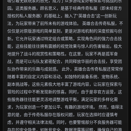
吸引着无数玩家的目光，成为了众多游戏爱好者探索与挑战的乐
园。这类服务器，顾名思义，是基于经典传奇私服（即未经官方
授权的私人服务器）的基础上，融入了“英雄合击”这一创新玩
法，为玩家带来了前所未有的游戏体验。 英雄合击传奇私服，不
仅仅是对原版游戏的简单复刻，更是对游戏机制的深度挖掘与创
新。它允许玩家通过特定组合或策略，实现角色间的强力合击技
能，这些技能往往拥有震撼的视觉效果与惊人的伤害输出，极大
地提升了战斗的观赏性和策略性。在这里，玩家不再是孤军奋
战，而是可以与队友紧密配合，共同释放华丽的合击技，享受团
队协作带来的乐趣与成就感。 此外，英雄合击传奇私服还常常伴
随着丰富的自定义内容和活动，如独特的装备系统、宠物系统、
副本挑战等，这些元素极大地丰富了游戏内容，让玩家在探索与
冒险的过程中不断发现新的惊喜。同时，由于是非官方运营，这
些服务器往往能更灵活地调整游戏平衡，满足玩家的多样化需
求，为玩家创造一个更加公平、有趣的游戏环境。 然而，值得注
意的是，由于传奇私服存在版权问题，玩家在选择时应谨慎考
虑，并遵守相关法律法规。同时，也要警惕部分不良服务器可能
存在的安全隐患，如账号安全、数据泄露等问题，确保自己的游