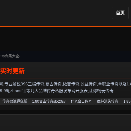
首页
23sy合集大全-
业解说996三端传奇,复古传奇,微变传奇,公益传奇,单职业传奇以及1.80传奇私
99j,zhaosf,jjj等几大品牌传奇私服发布网开服表,让你畅玩传奇.
传奇微端超变版
1.80合击传奇sf523sy
什么合击传奇
魔神迷失传奇
1.