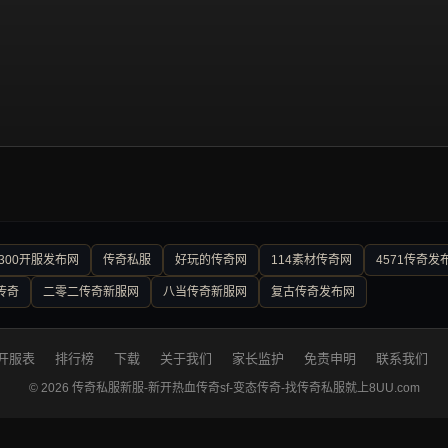
300开服发布网
传奇私服
好玩的传奇网
114素材传奇网
4571传奇发
传奇
二零二传奇新服网
八当传奇新服网
复古传奇发布网
开服表
排行榜
下载
关于我们
家长监护
免责申明
联系我们
© 2026 传奇私服新服-新开热血传奇sf-变态传奇-找传奇私服就上8UU.com