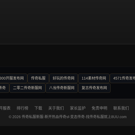
300开服发布网
传奇私服
好玩的传奇网
114素材传奇网
4571传奇发
传奇
二零二传奇新服网
八当传奇新服网
复古传奇发布网
开服表
排行榜
下载
关于我们
家长监护
免责申明
联系我们
© 2026 传奇私服新服-新开热血传奇sf-变态传奇-找传奇私服就上8UU.com