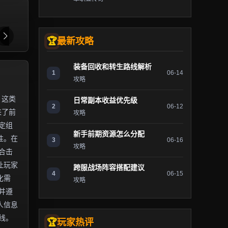
最新攻略
装备回收和转生路线解析
1
06-14
攻略
。这类
日常副本收益优先级
2
06-12
来了前
攻略
定组
新手前期资源怎么分配
性。在
3
06-16
攻略
合击
让玩家
跨服战场阵容搭配建议
4
06-15
化需
攻略
并遵
人信息
线。
玩家热评