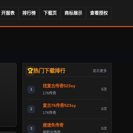
开服表
排行榜
下载页
商标展示
查看授权
热门下载排行
显示更多
找复古传奇523sy
1
0次
176传奇
复古76传奇523sy
2
0次
176传奇
座迷失传奇
3
0次
单职业传奇