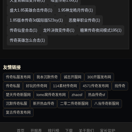
天堂青鳞微变传奇(1)
暗金传奇1.80(1)
盛大1.85英雄合击传奇(1)
1.95神龙皓月传奇(1)
1.85版本传奇3d国际版523sy(1)
恶魔单职业传奇(1)
传奇仙皇合击(1)
龙吟决微变传奇(1)
糖果传奇夜间模式195(1)
传奇英雄怎么合击(1)
友情链接
传奇私服发布网
我本沉默传奇
诚志开服网
300开服发布网
传奇私服
好玩的传奇网
114素材传奇网
4571传奇发布网
找传奇
楚天传奇新服网
lomo窝传奇发布网
zhaosf
热血传奇sf
沉默传奇私服
新开热血传奇
二零二传奇新服网
八当传奇新服网
复古传奇发布网
首页
开服表
排行榜
下载
关于我们
家长监护