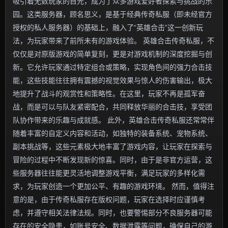
吸引着无数玩家的目光，成为了众多游戏爱好者探索与挑战的乐
园。这类服务器，顾名思义，是基于经典传奇私服（即未经官方
授权的私人服务器）的基础上，融入了“英雄合击”这一创新玩
法，为玩家带来了前所未有的游戏体验。 英雄合击传奇私服，不
仅仅是对原版游戏的简单复刻，更是对游戏机制的深度挖掘与创
新。它允许玩家通过特定组合或策略，实现角色间的强力合击技
能，这些技能往往拥有震撼的视觉效果与惊人的伤害输出，极大
地提升了战斗的观赏性和策略性。在这里，玩家不再是孤军奋
战，而是可以与队友紧密配合，共同释放华丽的合击技，享受团
队协作带来的乐趣与成就感。 此外，英雄合击传奇私服还常常伴
随着丰富的自定义内容和活动，如独特的装备系统、宠物系统、
副本挑战等，这些元素极大地丰富了游戏内容，让玩家在探索与
冒险的过程中不断发现新的惊喜。同时，由于是非官方运营，这
些服务器往往能更灵活地调整游戏平衡，满足玩家的多样化需
求，为玩家创造一个更加公平、有趣的游戏环境。 然而，值得注
意的是，由于传奇私服存在版权问题，玩家在选择时应谨慎考
虑，并遵守相关法律法规。同时，也要警惕部分不良服务器可能
存在的安全隐患，如账号安全、数据泄露等问题，确保自己的游