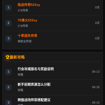
极品传奇523sy
1
0次
176传奇
76烽火523sy
2
0次
176传奇
十季迷失传奇
3
0次
单职业传奇
最新攻略
行会攻城报名与奖励说明
1
06-13
攻略
新手前期资源怎么分配
2
06-16
攻略
跨服战场阵容搭配建议
3
06-15