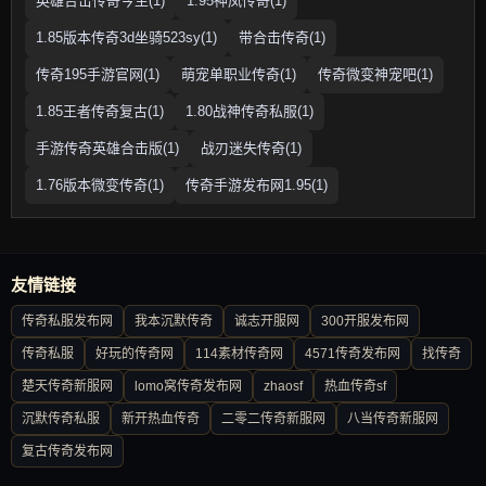
英雄合击传奇今生(1)
1.95神凤传奇(1)
1.85版本传奇3d坐骑523sy(1)
带合击传奇(1)
传奇195手游官网(1)
萌宠单职业传奇(1)
传奇微变神宠吧(1)
1.85王者传奇复古(1)
1.80战神传奇私服(1)
手游传奇英雄合击版(1)
战刃迷失传奇(1)
1.76版本微变传奇(1)
传奇手游发布网1.95(1)
友情链接
传奇私服发布网
我本沉默传奇
诚志开服网
300开服发布网
传奇私服
好玩的传奇网
114素材传奇网
4571传奇发布网
找传奇
楚天传奇新服网
lomo窝传奇发布网
zhaosf
热血传奇sf
沉默传奇私服
新开热血传奇
二零二传奇新服网
八当传奇新服网
复古传奇发布网