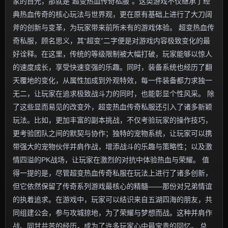
家的目光，那就是“超变热血传奇私服”。这类游戏不仅继承了经
典热血传奇的核心玩法与世界观，更在原有基础上进行了大刀阔
斧的创新与变革，为玩家带来前所未有的游戏体验。 超变热血传
奇私服，顾名思义，其“超变”二字便是对游戏内容极致变化的最
好诠释。在这里，传统的等级限制被大幅打破，玩家能够以惊人
的速度成长，享受快速变强的乐趣。同时，装备系统也经历了翻
天覆地的变化，从属性加成到外观特效，每一件装备都力求独一
无二，让玩家在追求极致战斗力的同时，也能彰显个性风采。 除
了这些显而易见的改变外，超变热血传奇私服还引入了诸多新颖
玩法。比如，更加丰富的副本挑战，不仅考验玩家的操作技巧，
更考验团队之间的默契与协作；独特的宠物系统，让玩家可以携
带强大的宠物伙伴并肩作战，增添战斗的乐趣与策略性；以及激
情四溢的PK战场，让玩家在激烈的对抗中体验热血与荣耀。 值
得一提的是，尽管超变热血传奇私服在玩法上进行了诸多创新，
但它依然保留了传奇系列游戏最核心的精髓——那份对兄弟情谊
的执着追求。在游戏中，玩家可以结识来自五湖四海的朋友，共
同组建公会，参与攻城掠地，为了荣耀与梦想而战。这种并肩作
战、同甘共苦的经历，成为了许多玩家心中最宝贵的回忆。 总