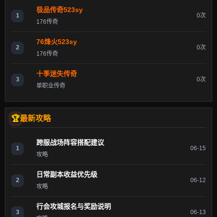
极品传奇523sy
1
0次
176传奇
76烽火523sy
2
0次
176传奇
十季迷失传奇
3
0次
单职业传奇
最新攻略
跨服战场阵容搭配建议
1
06-15
攻略
日常副本收益优先级
2
06-12
攻略
行会攻城报名与奖励说明
3
06-13