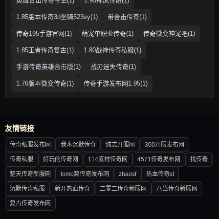
英雄合击传奇今生(1)
1.95神凤传奇(1)
1.85版本传奇3d坐骑523sy(1)
带合击传奇(1)
传奇195手游官网(1)
萌宠单职业传奇(1)
传奇微变神宠吧(1)
1.85王者传奇复古(1)
1.80战神传奇私服(1)
手游传奇英雄合击版(1)
战刃迷失传奇(1)
1.76版本微变传奇(1)
传奇手游发布网1.95(1)
友情链接
传奇私服发布网
我本沉默传奇
诚志开服网
300开服发布网
传奇私服
好玩的传奇网
114素材传奇网
4571传奇发布网
找传奇
楚天传奇新服网
lomo窝传奇发布网
zhaosf
热血传奇sf
沉默传奇私服
新开热血传奇
二零二传奇新服网
八当传奇新服网
复古传奇发布网