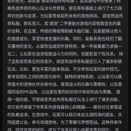
家的目光，那就是“超变热血传奇私服”。这类游戏不仅继承了经
典热血传奇的核心玩法与世界观，更在原有基础上进行了大刀阔
斧的创新与变革，为玩家带来前所未有的游戏体验。 超变热血传
奇私服，顾名思义，其“超变”二字便是对游戏内容极致变化的最
好诠释。在这里，传统的等级限制被大幅打破，玩家能够以惊人
的速度成长，享受快速变强的乐趣。同时，装备系统也经历了翻
天覆地的变化，从属性加成到外观特效，每一件装备都力求独一
无二，让玩家在追求极致战斗力的同时，也能彰显个性风采。 除
了这些显而易见的改变外，超变热血传奇私服还引入了诸多新颖
玩法。比如，更加丰富的副本挑战，不仅考验玩家的操作技巧，
更考验团队之间的默契与协作；独特的宠物系统，让玩家可以携
带强大的宠物伙伴并肩作战，增添战斗的乐趣与策略性；以及激
情四溢的PK战场，让玩家在激烈的对抗中体验热血与荣耀。 值
得一提的是，尽管超变热血传奇私服在玩法上进行了诸多创新，
但它依然保留了传奇系列游戏最核心的精髓——那份对兄弟情谊
的执着追求。在游戏中，玩家可以结识来自五湖四海的朋友，共
同组建公会，参与攻城掠地，为了荣耀与梦想而战。这种并肩作
战、同甘共苦的经历，成为了许多玩家心中最宝贵的回忆。 总