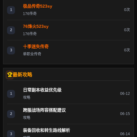
极品传奇523sy
1
0次
176传奇
76烽火523sy
2
0次
176传奇
十季迷失传奇
3
0次
单职业传奇
最新攻略
日常副本收益优先级
1
06-12
攻略
跨服战场阵容搭配建议
2
06-15
攻略
装备回收和转生路线解析
3
06-14