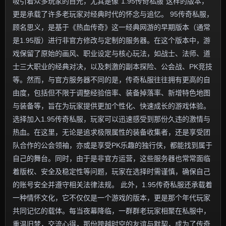
吸引着众多玩家的目光，尤其是像“1.95传奇私服”这样的版本，
更是承载了许多老玩家对经典时代的怀念与追忆。 95传奇私服，
顾名思义，是基于《热血传奇》这一经典网游的早期版本（通常
是1.95版）进行非官方修改与定制的服务器。在这个版本中，游
戏保留了原始的画风、职业设定与核心玩法，如战士、法师、道
士三大职业的经典对决，以及刺激的副本探险、公会战、PK竞技
等。然而，与官方服务器不同的是，传奇私服往往拥有更高的自
由度，包括但不限于调整经验倍率、装备掉落率、新增特色地图
与装备等，旨在为玩家提供更加个性化、快速成长的游戏体验。
选择加入1.95传奇私服，玩家可以迅速感受到那份久违的激情与
热血。在这里，无论是追求极限属性的装备收集者，还是享受团
队合作的公会领袖，亦或是享受PK乐趣的独行侠，都能找到属于
自己的舞台。同时，由于是非官方运营，这些服务器也常常面临
着版权、安全及稳定性等问题，玩家在选择时需谨慎，确保自己
的账号安全并遵守相关法律法规。 此外，1.95传奇私服还承载着
一种情怀文化，它不仅仅是一个游戏的版本，更是那个年代玩家
共同记忆的载体。每当夜幕降临，一群群老玩家相聚在私服中，
重温旧梦，交流心得，那份跨越时空的友谊与默契，成为了传奇