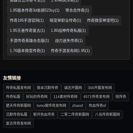
英雄合击传奇今生(1)
1.95神凤传奇(1)
1.85版本传奇3d坐骑523sy(1)
带合击传奇(1)
传奇195手游官网(1)
萌宠单职业传奇(1)
传奇微变神宠吧(1)
1.85王者传奇复古(1)
1.80战神传奇私服(1)
手游传奇英雄合击版(1)
战刃迷失传奇(1)
1.76版本微变传奇(1)
传奇手游发布网1.95(1)
友情链接
传奇私服发布网
我本沉默传奇
诚志开服网
300开服发布网
传奇私服
好玩的传奇网
114素材传奇网
4571传奇发布网
找传奇
楚天传奇新服网
lomo窝传奇发布网
zhaosf
热血传奇sf
沉默传奇私服
新开热血传奇
二零二传奇新服网
八当传奇新服网
复古传奇发布网