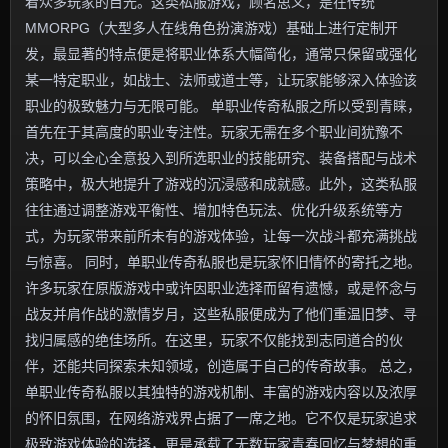
着众多玩家的目光。这类私服游戏，顾名思义，是在传统
MMORPG（大型多人在线角色扮演游戏）基础上进行定制开
发，最显著的特点便是将职业体系大幅简化，通常只保留或强化
某一特定职业，如战士、法师或道士等，让玩家能够深入体验该
职业的极致魅力与无限可能。 单职业传奇私服之所以受到青睐，
首先在于其高度的职业专注性。玩家无需在多个职业间犹豫不
决，可以全心全意投入到所选职业的技能研究、装备搭配与战术
策略中，极大地提升了游戏的沉浸感和成就感。此外，这类私服
往往通过调整游戏平衡性、增加特色玩法、优化升级系统等方
式，为玩家带来前所未有的游戏体验，让每一次战斗都充满挑战
与惊喜。 同时，单职业传奇私服也是玩家怀旧情怀的寄托之地。
许多玩家在原版游戏中或许因职业选择而留有遗憾，或是怀念与
战友并肩作战的激情岁月，这些私服便成为了他们重温旧梦、寻
找归属感的绝佳场所。在这里，玩家不仅能找到志同道合的伙
伴，还能共同探索未知领域，创造属于自己的传奇故事。 总之，
单职业传奇私服以其独特的游戏机制、丰富的游戏内容以及浓厚
的怀旧氛围，在网络游戏界占据了一席之地。它不仅是玩家追求
极致游戏体验的选择，更是承载了无数玩家青春回忆与梦想的重