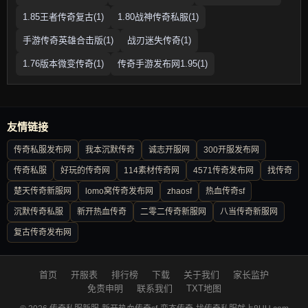
1.85王者传奇复古(1)
1.80战神传奇私服(1)
手游传奇英雄合击版(1)
战刃迷失传奇(1)
1.76版本微变传奇(1)
传奇手游发布网1.95(1)
友情链接
传奇私服发布网
我本沉默传奇
诚志开服网
300开服发布网
传奇私服
好玩的传奇网
114素材传奇网
4571传奇发布网
找传奇
楚天传奇新服网
lomo窝传奇发布网
zhaosf
热血传奇sf
沉默传奇私服
新开热血传奇
二零二传奇新服网
八当传奇新服网
复古传奇发布网
首页
开服表
排行榜
下载
关于我们
家长监护
免责申明
联系我们
TXT地图