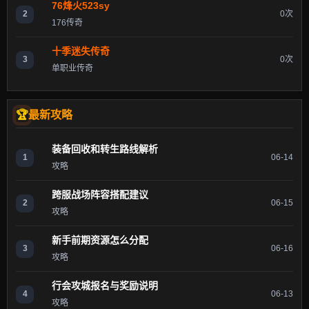
76烽火523sy
2
0次
176传奇
十季迷失传奇
3
0次
单职业传奇
最新攻略
装备回收和转生路线解析
1
06-14
攻略
跨服战场阵容搭配建议
2
06-15
攻略
新手前期资源怎么分配
3
06-16
攻略
行会攻城报名与奖励说明
4
06-13
攻略