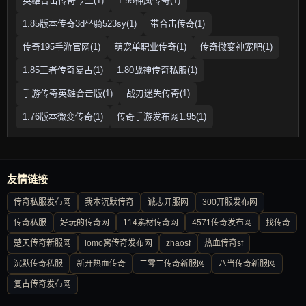
英雄合击传奇今生(1)
1.95神凤传奇(1)
1.85版本传奇3d坐骑523sy(1)
带合击传奇(1)
传奇195手游官网(1)
萌宠单职业传奇(1)
传奇微变神宠吧(1)
1.85王者传奇复古(1)
1.80战神传奇私服(1)
手游传奇英雄合击版(1)
战刃迷失传奇(1)
1.76版本微变传奇(1)
传奇手游发布网1.95(1)
友情链接
传奇私服发布网
我本沉默传奇
诚志开服网
300开服发布网
传奇私服
好玩的传奇网
114素材传奇网
4571传奇发布网
找传奇
楚天传奇新服网
lomo窝传奇发布网
zhaosf
热血传奇sf
沉默传奇私服
新开热血传奇
二零二传奇新服网
八当传奇新服网
复古传奇发布网