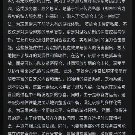
吸引着无数玩家的目光，成为了众多游戏爱好者探索与挑战的乐
园。这类服务器，顾名思义，是基于经典传奇私服（即未经官方
授权的私人服务器）的基础上，融入了“英雄合击”这一创新玩
法，为玩家带来了前所未有的游戏体验。 英雄合击传奇私服，不
仅仅是对原版游戏的简单复刻，更是对游戏机制的深度挖掘与创
新。它允许玩家通过特定组合或策略，实现角色间的强力合击技
能，这些技能往往拥有震撼的视觉效果与惊人的伤害输出，极大
地提升了战斗的观赏性和策略性。在这里，玩家不再是孤军奋
战，而是可以与队友紧密配合，共同释放华丽的合击技，享受团
队协作带来的乐趣与成就感。 此外，英雄合击传奇私服还常常伴
随着丰富的自定义内容和活动，如独特的装备系统、宠物系统、
副本挑战等，这些元素极大地丰富了游戏内容，让玩家在探索与
冒险的过程中不断发现新的惊喜。同时，由于是非官方运营，这
些服务器往往能更灵活地调整游戏平衡，满足玩家的多样化需
求，为玩家创造一个更加公平、有趣的游戏环境。 然而，值得注
意的是，由于传奇私服存在版权问题，玩家在选择时应谨慎考
虑，并遵守相关法律法规。同时，也要警惕部分不良服务器可能
存在的安全隐患，如账号安全、数据泄露等问题，确保自己的游