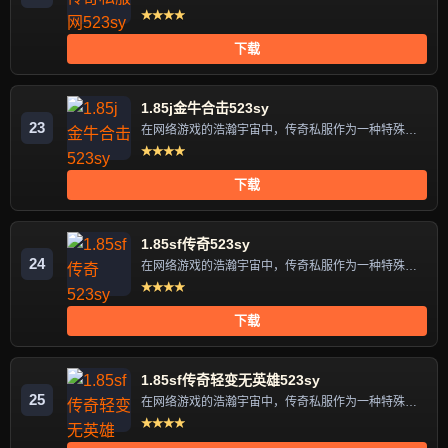
在，始终吸引...
★★★★
下载
1.85j金牛合击523sy
23
在网络游戏的浩瀚宇宙中，传奇私服作为一种特殊存
在，始终吸引...
★★★★
下载
1.85sf传奇523sy
24
在网络游戏的浩瀚宇宙中，传奇私服作为一种特殊存
在，始终吸引...
★★★★
下载
1.85sf传奇轻变无英雄523sy
25
在网络游戏的浩瀚宇宙中，传奇私服作为一种特殊存
在，始终吸引...
★★★★