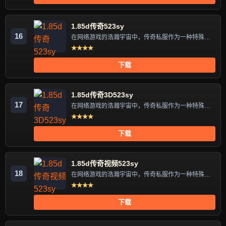
1.85d传奇523sy
16
在网络游戏的浩瀚宇宙中，传奇私服作为一种特殊存
在，始终吸引...
★★★★
下载
1.85d传奇3D523sy
17
在网络游戏的浩瀚宇宙中，传奇私服作为一种特殊存
在，始终吸引...
★★★★
下载
1.85d传奇视频523sy
18
在网络游戏的浩瀚宇宙中，传奇私服作为一种特殊存
在，始终吸引...
★★★★
下载