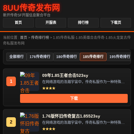
8UU传奇发布网
新开传奇SF开服信息聚合平台
首页
开服表
排行榜
下载页
当前位置 :
首页
>
传奇排行榜
>
1.85传奇私服-1.85英雄合击传奇-1.85火龙复古传
奇私服发布网
全部排行
176传奇排行
180传奇排行
185传奇排行
195传奇排行
09年1.85王者合击523sy
1
在网络游戏的浩瀚宇宙中，传奇私服作为一种特殊存
在，始终吸引...
★★★★
下载
1.76版怀旧传奇复古1.85523sy
2
在网络游戏的浩瀚宇宙中，传奇私服作为一种特殊存
在，始终吸引...
★★★★